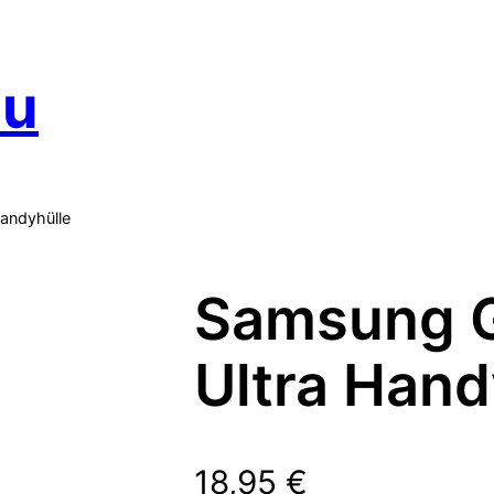
au
andyhülle
Samsung G
Ultra Hand
18,95
€